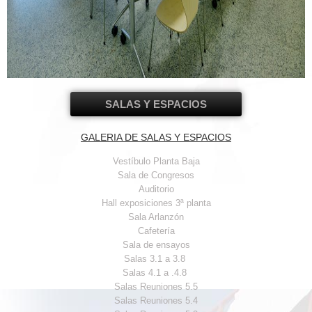
SALAS Y ESPACIOS
GALERIA DE SALAS Y ESPACIOS
Vestíbulo Planta Baja
Sala de Congresos
Auditorio
Hall exposiciones 3ª planta
Sala Arlanzón
Cafetería
Sala de ensayos
Salas 3.1 a 3.8
Salas 4.1 a .4.8
Salas Reuniones 5.5
Salas Reuniones 5.4