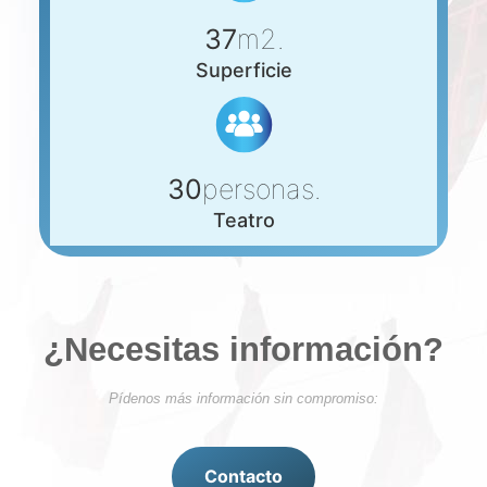
37
m2.
Superficie
30
personas.
Teatro
¿Necesitas información?
Pídenos más información sin compromiso:
Contacto