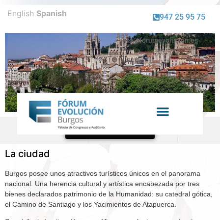
English
Spanish
947 25 95 75
info@forumevolucion.es
Venta de entradas
LA CIUDAD
La ciudad
Burgos posee unos atractivos turísticos únicos en el panorama
nacional. Una herencia cultural y artística encabezada por tres
bienes declarados patrimonio de la Humanidad: su catedral gótica,
el Camino de Santiago y los Yacimientos de Atapuerca.