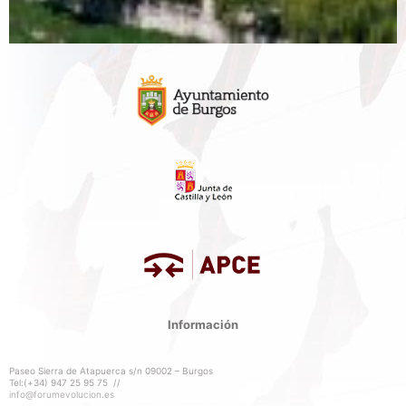
Información
Paseo Sierra de Atapuerca s/n 09002 – Burgos
Tel:(+34) 947 25 95 75 //
info@forumevolucion.es