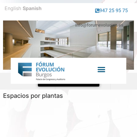
English
Spanish
947 25 95 75
info@forumevolucion.es
Venta de entradas
Espacios por plantas
Espacios por plantas