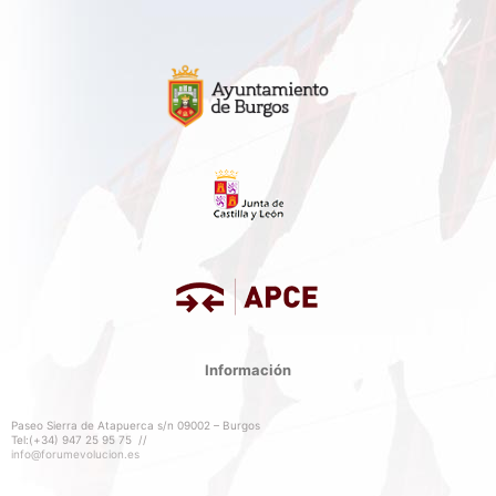
Información
Paseo Sierra de Atapuerca s/n 09002 – Burgos
Tel:(+34) 947 25 95 75 //
info@forumevolucion.es