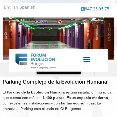
English
Spanish
947 25 95 75
info@forumevolucion.es
Venta de entradas
PARKING
Parking Complejo de la Evolución Humana
El
Parking de la Evolución Humana
es una instalación municipal,
que cuenta con más de
1.400 plazas
. Es un
espacio moderno
,
con excelentes instalaciones y con
tarifas económicas.
La
entrada al Parking está situada en C/ Burgense.