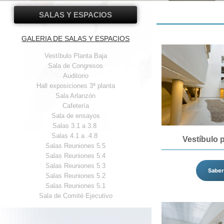
SALAS Y ESPACIOS
GALERIA DE SALAS Y ESPACIOS
Vestíbulo Planta Baja
Sala de Congresos
Auditorio
Hall exposiciones 3ª planta
Sala Arlanzón
Cafetería
Sala de ensayos
Salas 3.1 a 3.8
Salas 4.1 a .4.8
Vestíbulo 
Salas Reuniones 5.5
Salas Reuniones 5.4
Salas Reuniones 5.3
Saber
Salas Reuniones 5.2
Salas Reuniones 5.1
Sala de Comité Ejecutivo