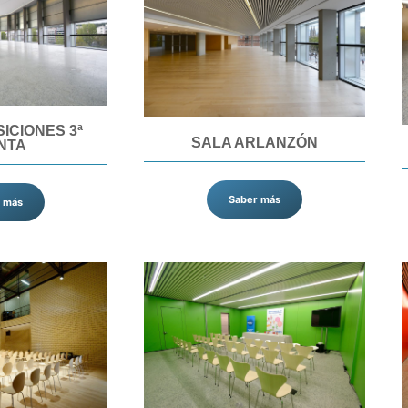
ICIONES 3ª
SALA ARLANZÓN
NTA
Saber más
 más