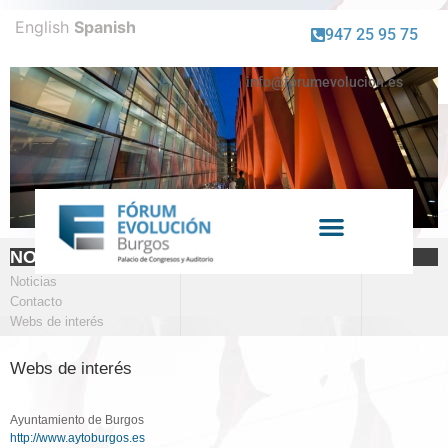
English
Spanish
947 25 95 75
info@forumevolucion.es
Venta de entradas
NOTICIAS
Noticias
Contacto
Webs de interés
Webs de interés
Ayuntamiento de Burgos
http://www.aytoburgos.es