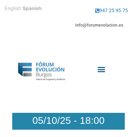
English
Spanish
947 25 95 75
info@forumevolucion.es
Venta de entradas
05/10/25
-
18:00