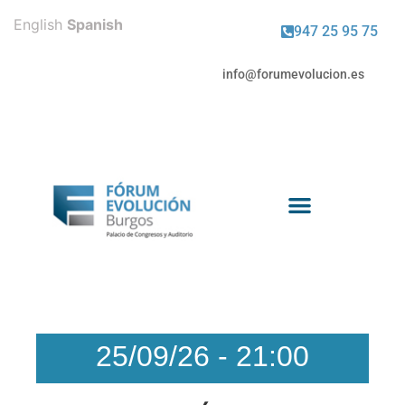
English
Spanish
947 25 95 75
info@forumevolucion.es
Venta de entradas
25/09/26
-
21:00