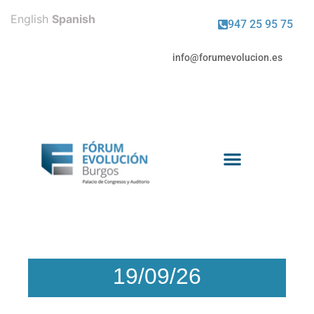
English
Spanish
947 25 95 75
info@forumevolucion.es
Venta de entradas
19/09/26