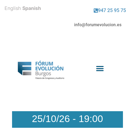
English
Spanish
947 25 95 75
info@forumevolucion.es
Venta de entradas
25/10/26
-
19:00