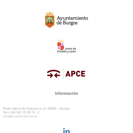
Información
Paseo Sierra de Atapuerca s/n 09002 – Burgos
Tel:(+34) 947 25 95 75 //
info@forumevolucion.es